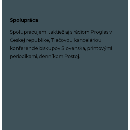
Spolupráca
Spolupracujem taktiež aj s rádiom Proglas v
Českej republike, Tlačovou kanceláriou
konferencie biskupov Slovenska, printovými
periodikami, denníkom Postoj.