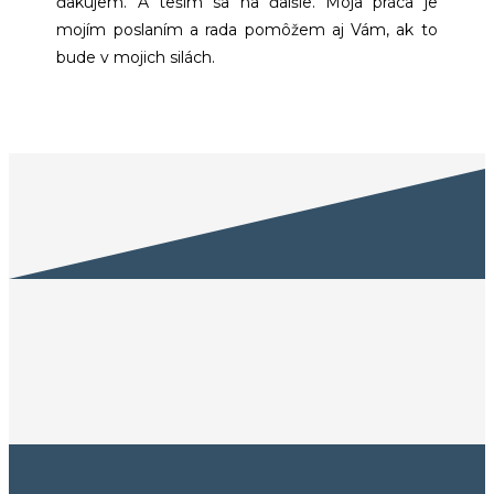
ďakujem. A teším sa na ďalšie. Moja práca je
mojím poslaním a rada pomôžem aj Vám, ak to
bude v mojich silách.