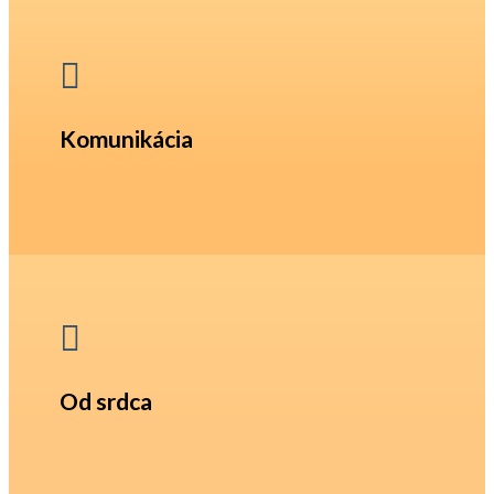

Komunikácia

Od srdca